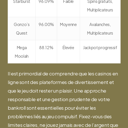
Starburst
96.09%
Faible
Spins gratuits,
Multiplicateurs
Gonzo’s
96.00%
Moyenne
Avalanches,
Quest
Multiplicateurs
Mega
88.12%
Élevée
Jackpot progressif
Moolah
Il est primordial de comprendre que les casinos en
ligne sont des plateformes de divertissement et
que le jeu doit rester un plaisir. Une approche
responsable et une gestion prudente de votre
bankroll sont essentielles pour éviter les
problèmes liés au jeu compulsif. Fixez-vous des
limites claires, ne jouez jamais avec de l’argent que