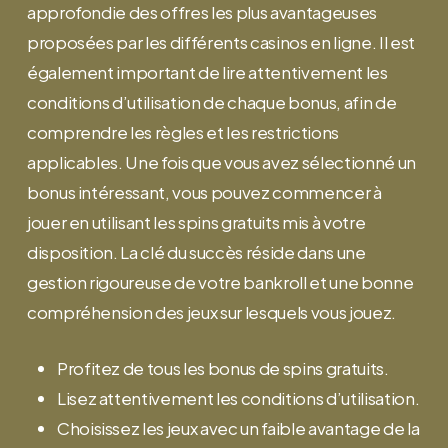
approfondie des offres les plus avantageuses
proposées par les différents casinos en ligne. Il est
également important de lire attentivement les
conditions d’utilisation de chaque bonus, afin de
comprendre les règles et les restrictions
applicables. Une fois que vous avez sélectionné un
bonus intéressant, vous pouvez commencer à
jouer en utilisant les spins gratuits mis à votre
disposition. La clé du succès réside dans une
gestion rigoureuse de votre bankroll et une bonne
compréhension des jeux sur lesquels vous jouez.
Profitez de tous les bonus de spins gratuits.
Lisez attentivement les conditions d’utilisation.
Choisissez les jeux avec un faible avantage de la