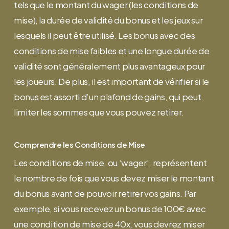
tels que le montant du wager (les conditions de
mise), la durée de validité du bonus et les jeux sur
lesquels il peut être utilisé. Les bonus avec des
conditions de mise faibles et une longue durée de
validité sont généralement plus avantageux pour
les joueurs. De plus, il est important de vérifier si le
bonus est assorti d’un plafond de gains, qui peut
limiter les sommes que vous pouvez retirer.
Comprendre les Conditions de Mise
Les conditions de mise, ou ‘wager’, représentent
le nombre de fois que vous devez miser le montant
du bonus avant de pouvoir retirer vos gains. Par
exemple, si vous recevez un bonus de 100€ avec
une condition de mise de 40x, vous devrez miser