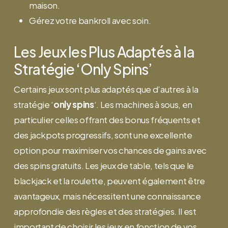
maison.
Gérez votre bankroll avec soin.
Les Jeux les Plus Adaptés à la
Stratégie ‘Only Spins’
Certains jeux sont plus adaptés que d’autres à la
stratégie ‘
only spins
‘. Les machines à sous, en
particulier celles offrant des bonus fréquents et
des jackpots progressifs, sont une excellente
option pour maximiser vos chances de gains avec
des spins gratuits. Les jeux de table, tels que le
blackjack et la roulette, peuvent également être
avantageux, mais nécessitent une connaissance
approfondie des règles et des stratégies. Il est
important de choisir les jeux en fonction de vos