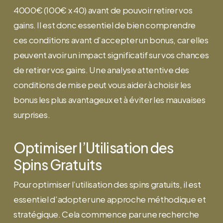
4000€ (100€ x 40) avant de pouvoir retirer vos
gains. Il est donc essentiel de bien comprendre
ces conditions avant d’accepter un bonus, car elles
peuvent avoir un impact significatif sur vos chances
de retirer vos gains. Une analyse attentive des
conditions de mise peut vous aider à choisir les
bonus les plus avantageux et à éviter les mauvaises
surprises.
Optimiser l’Utilisation des
Spins Gratuits
Pour optimiser l’utilisation des spins gratuits, il est
essentiel d’adopter une approche méthodique et
stratégique. Cela commence par une recherche