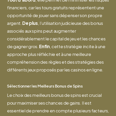
financiers, car les tours gratuits représentent une
opportunité de jouer sans dépenser son propre
argent.
De plus
, l’utilisation judicieuse des bonus
associés aux spins peut augmenter
considérablement le capital de jeu et les chances
de gagner gros.
Enfin
, cette stratégie incite à une
approche plus réfléchie et à une meilleure
compréhension des règles et des stratégies des
différents jeux proposés par les casinos en ligne.
Sélectionner les Meilleurs Bonus de Spins
Le choix des meilleurs bonus de spins est crucial
pour maximiser ses chances de gains. Il est
essentiel de prendre en compte plusieurs facteurs,