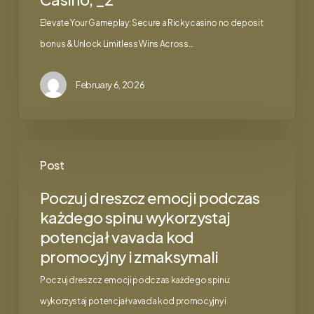
casino
Elevate Your Gameplay: Secure a Ricky casino no deposit
no
bonus & Unlock Limitless Wins Across…
deposit
bonus
February 6, 2026
&
Unlock
Limitless
Poczuj
Post
Wins
dreszcz
Across
emocji
Poczuj dreszcz emocji podczas
Casino,
podczas
każdego spinu wykorzystaj
_2
każdego
potencjał vavada kod
promocyjny i zmaksymali
spinu
wykorzystaj
Poczuj dreszcz emocji podczas każdego spinu:
potencjał
wykorzystaj potencjał vavada kod promocyjny i