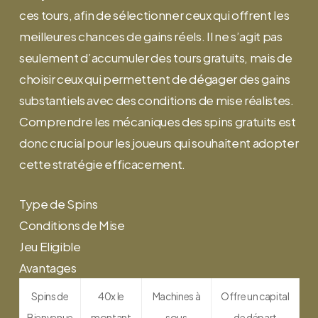
ces tours, afin de sélectionner ceux qui offrent les
meilleures chances de gains réels. Il ne s’agit pas
seulement d’accumuler des tours gratuits, mais de
choisir ceux qui permettent de dégager des gains
substantiels avec des conditions de mise réalistes.
Comprendre les mécaniques des spins gratuits est
donc crucial pour les joueurs qui souhaitent adopter
cette stratégie efficacement.
Type de Spins
Conditions de Mise
Jeu Eligible
Avantages
Spins de
40x le
Machines à
Offre un capital
Bienvenue
montant
sous
de départ